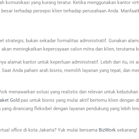
lah komunikasi yang kurang teratur. Ketika menggunakan kantor vir
k besar terhadap persepsi klien terhadap perusahaan Anda. Manfaa
set strategis, bukan sekadar formalitas administratif. Gunakan ala
ini akan meningkatkan kepercayaan calon mitra dan klien, terutama 
a alamat kantor untuk keperluan administratif. Lebih dari itu, ini
al. Saat Anda paham arah bisnis, memilih layanan yang tepat, dan m
Work menawarkan solusi yang realistis dan relevan untuk kebutuha
aket Gold
pas untuk bisnis yang mulai aktif bertemu klien dengan
a
yang dirancang fleksibel dengan layanan pendukung yang lebih l
irtual office
di kota Jakarta? Yuk mulai bersama
BizWork
sekarang!