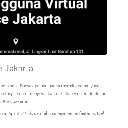
e Jakarta
kan bisnis. Banyak pelaku usaha memilih solusi yang
s tanpa harus menyewa kantor fisik penuh. Ini tentu jadi
bu Kota Jakarta.
kan. Apa itu? Yuk, cari tahu supaya pemanfaatan
virtual