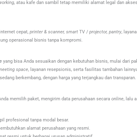
working
, atau kafe dan sambil tetap memiliki alamat legal dan akses
 internet cepat,
printer & scanner, smart
TV /
projector, pantry
, layan
ung operasional bisnis tanpa kompromi.
ce
yang bisa Anda sesuaikan dengan kebutuhan bisnis, mulai dari pak
meeting space
, layanan resepsionis, serta fasilitas tambahan lainn
 sedang berkembang, dengan harga yang terjangkau dan transparan.
 Anda memilih paket, mengirim data perusahaan secara
online
, lalu
il profesional tanpa modal besar.
membutuhkan alamat perusahaan yang resmi.
t resmi untuk berbagai urusan administratif.