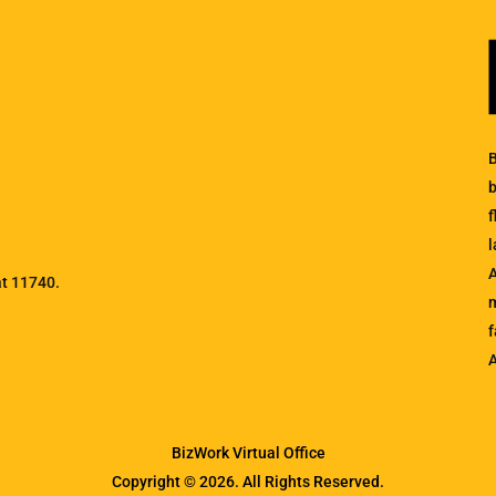
b
l
A
at 11740.
m
f
BizWork Virtual Office
Copyright © 2026. All Rights Reserved.