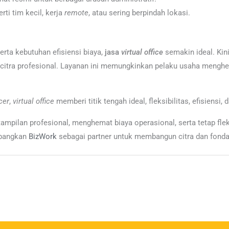
rti tim kecil, kerja
remote
, atau sering berpindah lokasi.
erta kebutuhan efisiensi biaya,
jasa
virtual
office
semakin ideal. Ki
itra profesional. Layanan ini memungkinkan pelaku usaha menghemat 
cer
,
virtual office
memberi titik tengah ideal, fleksibilitas, efisiensi, 
 tampilan profesional, menghemat biaya operasional, serta tetap fl
imbangkan
BizWork
sebagai partner untuk membangun citra dan fondas