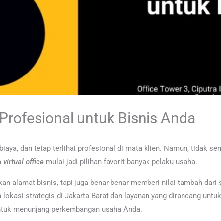
 Profesional untuk Bisnis Anda
t biaya, dan tetap terlihat profesional di mata klien. Namun, tidak
a
virtual
office
mulai jadi pilihan favorit banyak pelaku usaha.
alamat bisnis, tapi juga benar-benar memberi nilai tambah dari seg
n lokasi strategis di Jakarta Barat dan layanan yang dirancang unt
n untuk menunjang perkembangan usaha Anda.