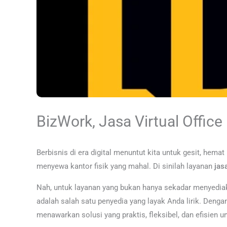
BizWork, Jasa Virtual Office
Berbisnis di era digital menuntut kita untuk gesit, hema
menyewa kantor fisik yang mahal. Di sinilah layanan
jas
Nah, untuk layanan yang bukan hanya sekadar menyediakan 
adalah salah satu penyedia yang layak Anda lirik. Denga
menawarkan solusi yang praktis, fleksibel, dan efisie