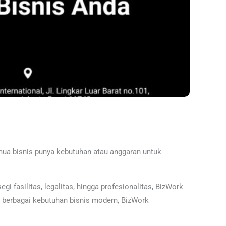
 semua bisnis punya kebutuhan atau anggaran untuk
i fasilitas, legalitas, hingga profesionalitas, BizWork
uk berbagai kebutuhan bisnis modern, BizWork