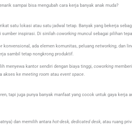
enarik sampai bisa mengubah cara kerja banyak anak muda?
ikat satu lokasi atau satu jadwal tetap. Banyak yang bekerja seba
 sumber inspirasi. Di sinilah
coworking
muncul sebagai pilihan tepa
r konvensional, ada elemen komunitas, peluang
networking
, dan li
rja sambil tetap nongkrong produktif.
h-alih menyewa kantor sendiri dengan biaya tinggi,
coworking
memberika
ga akses ke
meeting room
atau
event space
.
en, tapi juga punya banyak manfaat yang cocok untuk gaya kerja an
patnya) dan memilih antara
hot-desk, dedicated desk
, atau ruang priv