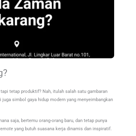
g?
api tetap produktif? Nah, itulah salah satu gambaran
api juga simbol gaya hidup modern yang menyeimbangkan
i mana saja, bertemu orang-orang baru, dan tetap punya
remote
yang butuh suasana kerja dinamis dan inspiratif.