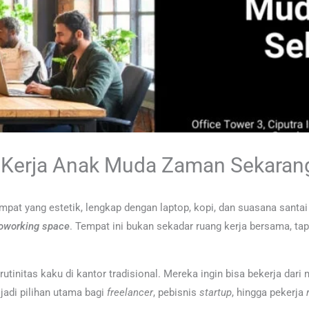
 Kerja Anak Muda Zaman Sekaran
at yang estetik, lengkap dengan laptop, kopi, dan suasana santai t
oworking space
. Tempat ini bukan sekadar ruang kerja bersama, t
 rutinitas kaku di kantor tradisional. Mereka ingin bisa bekerja dar
 jadi pilihan utama bagi
freelancer
, pebisnis
startup
, hingga pekerja