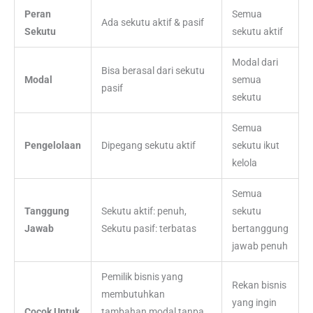
Peran
Semua
Ada sekutu aktif & pasif
Sekutu
sekutu aktif
Modal dari
Bisa berasal dari sekutu
Modal
semua
pasif
sekutu
Semua
Pengelolaan
Dipegang sekutu aktif
sekutu ikut
kelola
Semua
Tanggung
Sekutu aktif: penuh,
sekutu
Jawab
Sekutu pasif: terbatas
bertanggung
jawab penuh
Pemilik bisnis yang
Rekan bisnis
membutuhkan
yang ingin
Cocok Untuk
tambahan modal tanpa